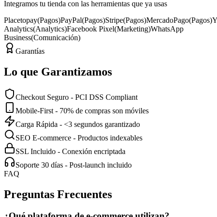
Integramos tu tienda con las herramientas que ya usas
Placetopay
(
Pagos
)
PayPal
(
Pagos
)
Stripe
(
Pagos
)
MercadoPago
(
Pagos
)
Y
Analytics
(
Analytics
)
Facebook Pixel
(
Marketing
)
WhatsApp
Business
(
Comunicación
)
Garantías
Lo que Garantizamos
Checkout Seguro - PCI DSS Compliant
Mobile-First - 70% de compras son móviles
Carga Rápida - <3 segundos garantizado
SEO E-commerce - Productos indexables
SSL Incluido - Conexión encriptada
Soporte 30 días - Post-launch incluido
FAQ
Preguntas Frecuentes
¿Qué plataforma de e-commerce utilizan?