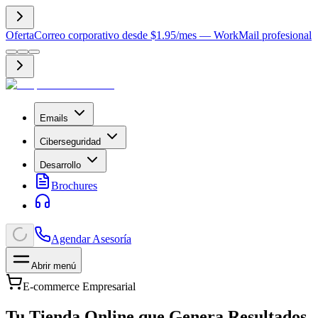
Oferta
Correo corporativo desde $1.95/mes — WorkMail profesional
Emails
Ciberseguridad
Desarrollo
Brochures
Agendar Asesoría
Abrir menú
E-commerce Empresarial
Tu Tienda Online que
Genera Resultados