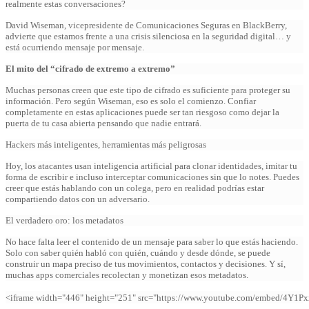
realmente estas conversaciones?
David Wiseman, vicepresidente de Comunicaciones Seguras en BlackBerry,
advierte que estamos frente a una crisis silenciosa en la seguridad digital… y
está ocurriendo mensaje por mensaje.
El mito del “cifrado de extremo a extremo”
Muchas personas creen que este tipo de cifrado es suficiente para proteger su
información. Pero según Wiseman, eso es solo el comienzo. Confiar
completamente en estas aplicaciones puede ser tan riesgoso como dejar la
puerta de tu casa abierta pensando que nadie entrará.
Hackers más inteligentes, herramientas más peligrosas
Hoy, los atacantes usan inteligencia artificial para clonar identidades, imitar tu
forma de escribir e incluso interceptar comunicaciones sin que lo notes. Puedes
creer que estás hablando con un colega, pero en realidad podrías estar
compartiendo datos con un adversario.
El verdadero oro: los metadatos
No hace falta leer el contenido de un mensaje para saber lo que estás haciendo.
Solo con saber quién habló con quién, cuándo y desde dónde, se puede
construir un mapa preciso de tus movimientos, contactos y decisiones. Y sí,
muchas apps comerciales recolectan y monetizan esos metadatos.
<iframe width="446" height="251" src="https://www.youtube.com/embed/4Y1PxxuX1wU