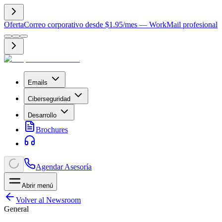
Oferta
Correo corporativo desde $1.95/mes — WorkMail profesional
Emails
Ciberseguridad
Desarrollo
Brochures
Agendar Asesoría
Abrir menú
Volver al Newsroom
General